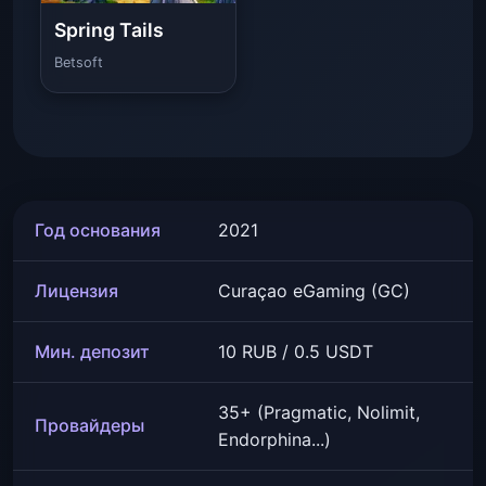
Spring Tails
Betsoft
Год основания
2021
Лицензия
Curaçao eGaming (GC)
Мин. депозит
10 RUB / 0.5 USDT
35+ (Pragmatic, Nolimit,
Провайдеры
Endorphina...)