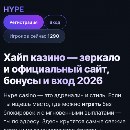
HYPE
Регистрация
Вход
Игроков сейчас:
1290
Хайп казино — зеркало
и официальный сайт,
бонусы и вход 2026
Hype casino — это адреналин и стиль. Если
ты ищешь место, где можно
играть
без
блокировок и с мгновенными выплатами —
ты по адресу. Здесь крутятся самые свежие