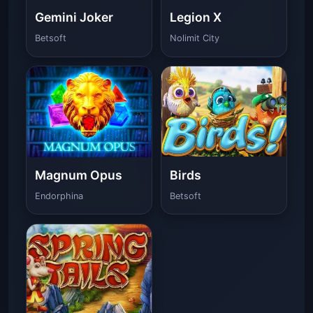
Gemini Joker
Legion X
Betsoft
Nolimit City
Magnum Opus
Birds
Endorphina
Betsoft